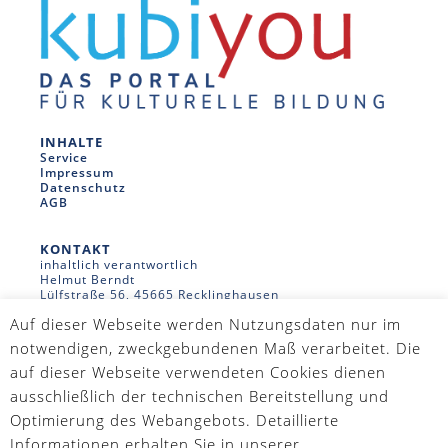
INHALTE
Service
Impressum
Datenschutz
AGB
KONTAKT
inhaltlich verantwortlich
Helmut Berndt
Lülfstraße 56, 45665 Recklinghausen
02361-939960 - info@kubiyou.de
Auf dieser Webseite werden Nutzungsdaten nur im
Webmaster
Holger Jeromin
notwendigen, zweckgebundenen Maß verarbeitet. Die
holger@dengel-jeromin.com
auf dieser Webseite verwendeten Cookies dienen
ausschließlich der technischen Bereitstellung und
WIR SIND AUCH AUF
Facebook
Optimierung des Webangebots. Detaillierte
Instagram
Informationen erhalten Sie in unserer