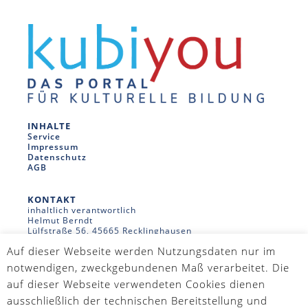
INHALTE
Service
Impressum
Datenschutz
AGB
KONTAKT
inhaltlich verantwortlich
Helmut Berndt
Lülfstraße 56, 45665 Recklinghausen
02361-939960 - info@kubiyou.de
Auf dieser Webseite werden Nutzungsdaten nur im
Webmaster
Holger Jeromin
notwendigen, zweckgebundenen Maß verarbeitet. Die
holger@dengel-jeromin.com
auf dieser Webseite verwendeten Cookies dienen
ausschließlich der technischen Bereitstellung und
WIR SIND AUCH AUF